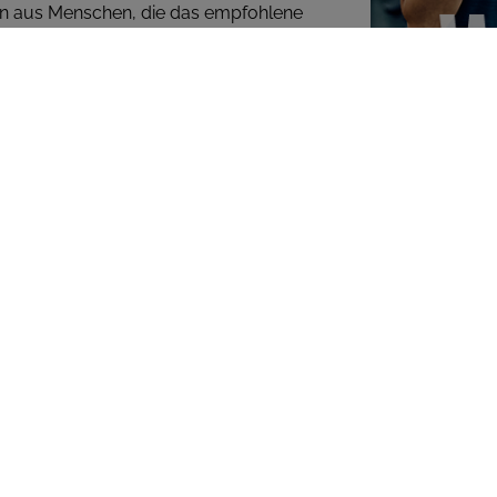
en aus Menschen, die das empfohlene
bsolvierten, Menschen, die regelmäßig
, die nicht trainierten.
ie gesundheitlichen Vorteile
den Gruppen. Egal, ob die
erteilt oder komprimiert an ein bis zwei
 Menschen hatten sie ein deutlich
twickeln.
(oder an zwei anderen Tagen) trainieren
 wie jemand, der öfter trainiert.
Trainingpensum, das der National
 so festgelegt hat: 150 Minuten moderates
 pro Woche, um gesund zu bleiben. Als
ange zu dabei sprechen kannst, sobald das
n Trainingsbereich.